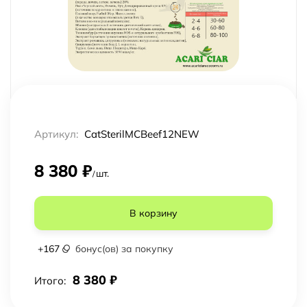
Артикул:
CatSterilMCBeef12NEW
8 380
₽
шт.
/
В корзину
+
167
бонус(ов) за покупку
8 380
₽
Итого: