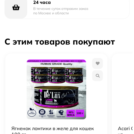
24 часа
В течение суток отправим заказ
по Москве и области
С этим товаров покупают
Ягненок ломтики в желе для кошек
Acari 