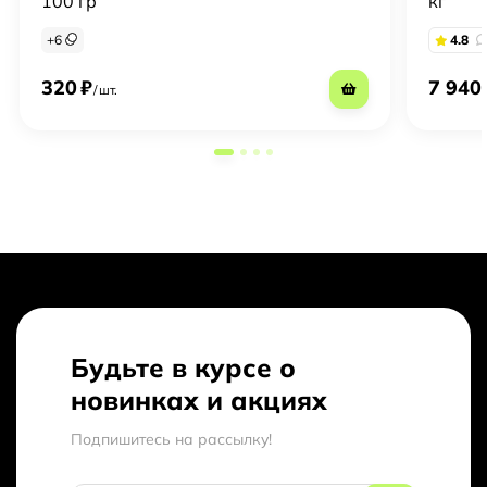
100 гр
кг
+
6
4.8
320
₽
7 940
/
шт.
Будьте в курсе о
новинках и акциях
Подпишитесь на рассылкy!