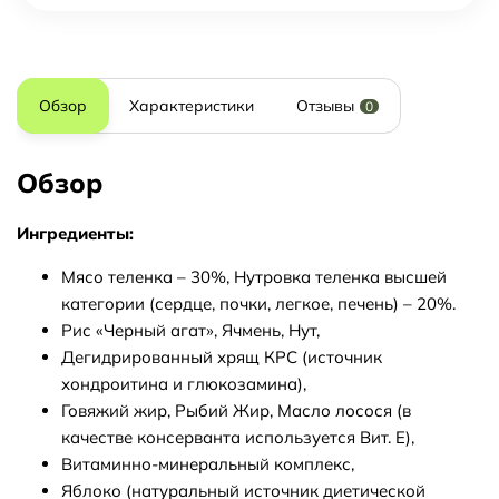
Обзор
Характеристики
Отзывы
0
Обзор
Ингредиенты:
Мясо теленка – 30%, Нутровка теленка высшей
категории (с­ердце, почки, легкое, печень) – 20%.
Рис «Черный агат», Ячмень, Нут,
Дегидрированный хрящ КРС (источник
хондроитина и глюкоз­амина),
Говяжий жир, Рыбий Жир, Масло лосося (в
качестве консе­рванта используется Вит. Е),
Витаминно-минеральный компле­кс,
Яблоко (натуральный источник диетической