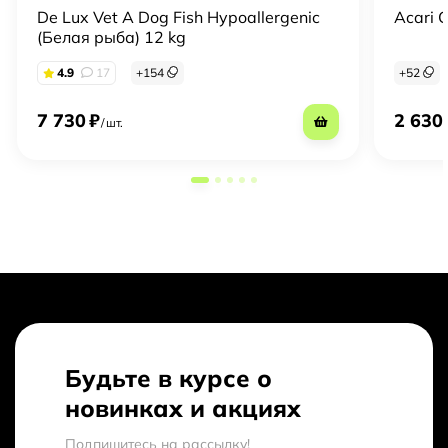
De Lux Vet A Dog Fish Hypoallergenic
Acari 
(Белая рыба) 12 kg
4.9
17
+
154
+
52
7 730
₽
2 630
/
шт.
Будьте в курсе о
новинках и акциях
Подпишитесь на рассылкy!