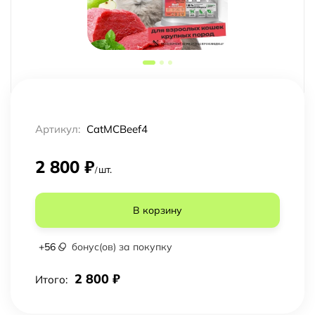
Артикул:
CatMCBeef4
2 800
₽
шт.
/
В корзину
+
56
бонус(ов) за покупку
2 800
₽
Итого: