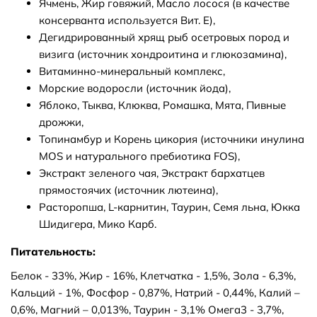
Ячмень, Жир говяжий, Масло лосося (в качестве
консерванта используется Вит. Е),
Дегидрированный хрящ рыб осетровых пород и
визига (источник хондроитина и глюкозамина),
Витаминно-минеральный комплекс,
Морские водоросли (источник йода),
Яблоко, Тыква, Клюква, Ромашка, Мята, Пивные
дрожжи,
Топинамбур и Корень цикория (источники инулина
MOS и натурального пребиотика FOS),
Экстракт зеленого чая, Экстракт бархатцев
прямостоячих (источник лютеина),
Расторопша, L-карнитин, Таурин, Семя льна, Юкка
Шидигера, Мико Карб.
Питательность:
Белок - 33%, Жир - 16%, Клетчатка - 1,5%, Зола - 6,3%,
Кальций - 1%, Фосфор - 0,87%, Натрий - 0,44%, Калий –
0,6%, Магний – 0,013%, Таурин - 3,1% Омега3 - 3,7%,