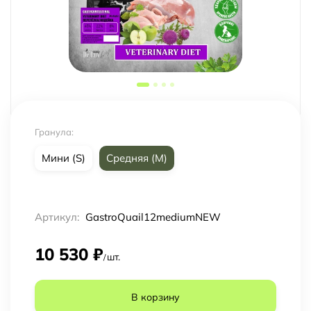
Гранула:
Мини (S)
Средняя (M)
Артикул:
GastroQuail12mediumNEW
10 530
₽
шт.
/
В корзину