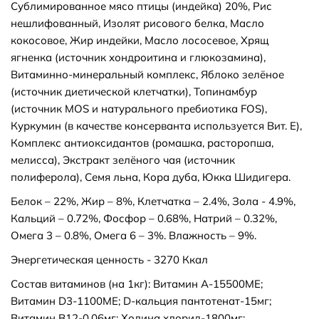
Сублимированное мясо птицы (индейка) 20%, Рис
нешлифованный, Изолят рисового белка, Масло
кокосовое, Жир индейки, Масло лососевое, Хрящ
ягненка (источник хондроитина и глюкозамина),
Витаминно-минеральный комплекс, Яблоко зелёное
(источник диетической клетчатки), Топинамбур
(источник MOS и натурального пребиотика FOS),
Куркумин (в качестве консерванта используется Вит. Е),
Комплекс антиоксидантов (ромашка, расторопша,
мелисса), Экстракт зелёного чая (источник
полиферола), Семя льна, Кора дуба, Юкка Шидигера.
Белок – 22%, Жир – 8%, Клетчатка – 2.4%, Зола - 4.9%,
Кальций – 0.72%, Фосфор – 0.68%, Натрий – 0.32%,
Омега 3 – 0.8%, Омега 6 – 3%. Влажность – 9%.
Энергетическая ценность - 3270 Ккал
Состав витаминов (на 1кг): Витамин А-15500МЕ;
Витамин D3-1100МЕ; D-кальция пантотенат-15мг;
Витамин В12-0,06мг; Холина хлорид-1800мг;