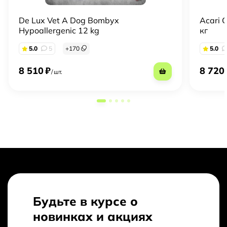
De Lux Vet A Dog Bombyx
Acari 
Hypoallergenic 12 kg
кг
5.0
5
+
170
5.0
8 510
₽
8 720
/
шт.
Будьте в курсе о
новинках и акциях