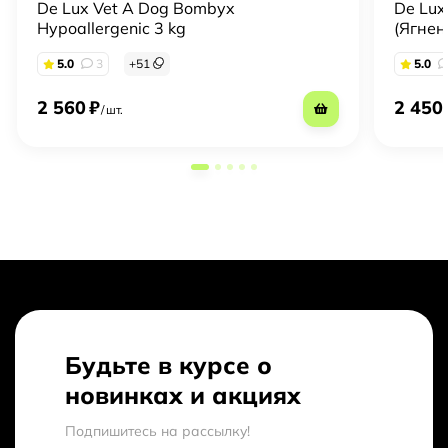
De Lux Vet A Dog Bombyx
De Lux
Hypoallergenic 3 kg
(Ягнен
5.0
3
+
51
5.0
2 560
₽
2 450
/
шт.
Будьте в курсе о
новинках и акциях
Подпишитесь на рассылкy!