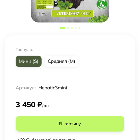
Гранула:
Мини (S)
Средняя (M)
Артикул:
Hepatic3mini
3 450
₽
шт.
/
В корзину