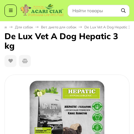
вная
Для собак
Вет. диета для собак
De Lux Vet A Dog Hepatic 3 k
De Lux Vet A Dog Hepatic 3
kg