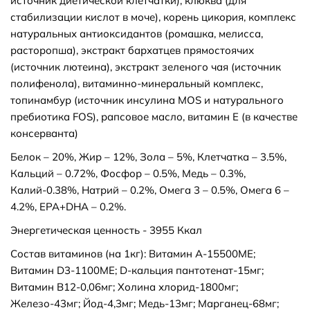
источник диетической клетчатки), клюква (для
стабилизации кислот в моче), корень цикория, комплекс
натуральных антиоксидантов (ромашка, мелисса,
расторопша), экстракт бархатцев прямостоячих
(источник лютеина), экстракт зеленого чая (источник
полифенола), витаминно-минеральный комплекс,
топинамбур (источник инсулина MOS и натурального
пребиотика FOS), рапсовое масло, витамин Е (в качестве
консерванта)
Белок – 20%, Жир – 12%, Зола – 5%, Клетчатка – 3.5%,
Кальций – 0.72%, Фосфор – 0.5%, Медь – 0.3%,
Калий-0.38%, Натрий – 0.2%, Омега 3 – 0.5%, Омега 6 –
4.2%, EPA+DHA – 0.2%.
Энергетическая ценность - 3955 Ккал
Состав витаминов (на 1кг): Витамин А-15500МЕ;
Витамин D3-1100МЕ; D-кальция пантотенат-15мг;
Витамин В12-0,06мг; Холина хлорид-1800мг;
Железо-43мг; Йод-4,3мг; Медь-13мг; Марганец-68мг;