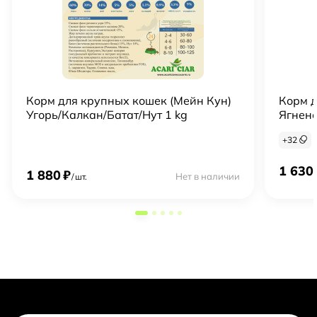
Корм для крупных кошек (Мейн Кун)
Корм д
Угорь/Калкан/Батат/Нут 1 kg
Ягнено
+
32
1 630
1 880
₽
Нет в наличии
/
шт.