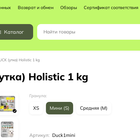
анных
Возврат и обмен
Обзоры
Сертификат соответствия
Каталог
K (утка) Holistic 1 kg
ка) Holistic 1 kg
Гранула:
XS
Мини (S)
Средняя (M)
Артикул:
Duck1mini