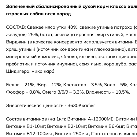
Запеченный сбалансированный сухой корм класса холи
взрослых собак всех пород
СОСТАВ: Свежее мясо утки 40%, свежие утиные потроха (с
желудок) 25%, батат, чечевица красная, жир утиный, мас
Вирджин (в качестве консерванта используется витамин 
хрящ утиный (источник хондроитина и глюкозамина), вит
минеральный комплекс, яблоко, клюква, экстракт цикори
пребиотик и источник инулина), семя льна, кора дуба, ра
Шидигера, мико карб
Белок – 21%, Жир – 12%, Клетчатка – 3.5%, Зола – 5%, Ка
Фосфор – 0.8%, Омега 3/6/9 – 3.3%, Влажность – 10.5%.
Энергетическая ценность - 3630Ккал\кг
Состав витаминов (на 1кг): Витамин А-12000МЕ; Витамин
Витамин В1-10мг; Витамин В2-10мг; Витамин В6-6мг; Вита
Витамин В12-100мкг; Биотин-250мкг; Пантотеновая кисло