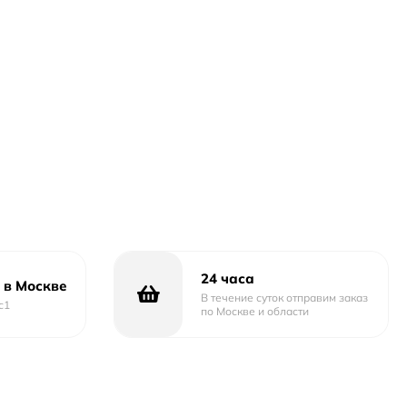
24 часа
 в Москве
В течение суток отправим заказ
с1
по Москве и области