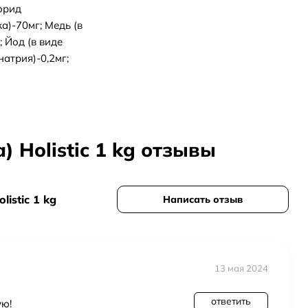
орид
а)-70мг; Медь (в
 Йод (в виде
натрия)-0,2мг;
 Holistic 1 kg отзывы
istic 1 kg
Написать отзыв
13 мая 2024
ответить
ую!