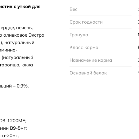
стик с уткой для
Вес
Срок годности
ердце, печень,
Гранула
ло оливковое Экстра
Е), натуральный
Класс корма
аминно-
я (натуральный
Назначение корма
сторопша, юкка
Основной белок
льций – 0.9%,
 D3-1200МЕ;
мин В9-5мг;
та-20мг;