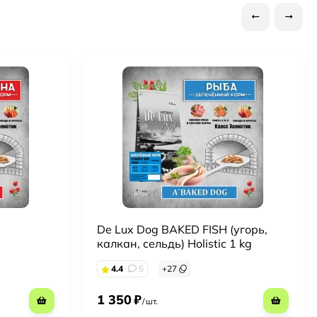
De Lux Dog BAKED FISH (угорь,
калкан, сельдь) Holistic 1 kg
4.4
5
+
27
1 350
₽
/
шт.