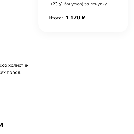
+
23
бонус(ов) за покупку
1 170
₽
Итого:
сса холистик
сех пород.
и