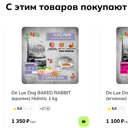
С этим товаров покупают
De Lux Dog BAKED RABBIT
De Lux D
(кролик) Holistic 1 kg
(ягненок) 
5.0
14
+
27
5.0
8
1 350
₽
1 100
₽
/
шт.
/
ш