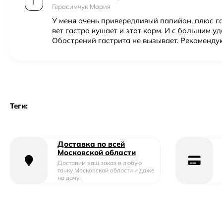
Г
Герасимчук Мария
У меня очень привередливый папийон, плюс г
вет гастро кушает и этот корм. И с большим у
Обострений гастрита не вызывает. Рекоменду
Теги:
Доставка по всей
Московской области
Доставим ваш заказ в любую
точку Московской области и даже
на дачу!