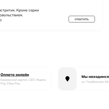
астритик. Кроме серии
довольствием.
ответить
ю
Оплата онлайн
Мы находимся
Банковской картой, СБП, Яндекс
ул. Голубинская 4А
Pay, Сбер Pay.