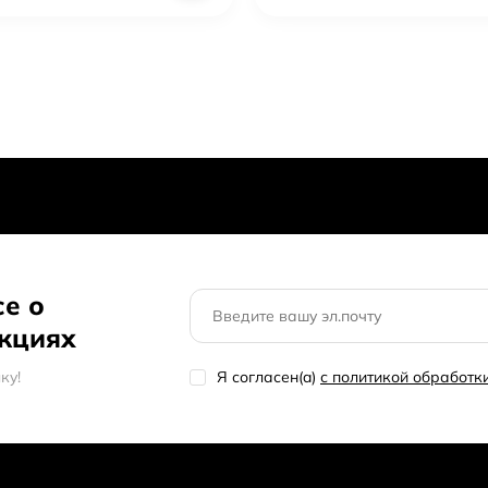
се о
акциях
кy!
Я согласен(a)
с политикой обработ