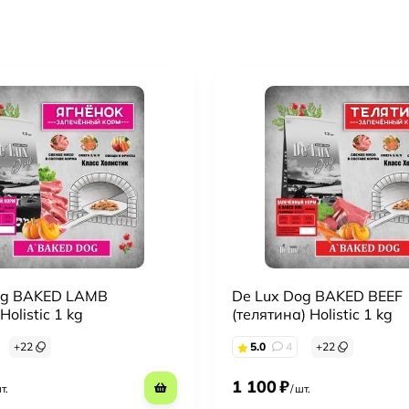
og BAKED LAMB
De Lux Dog BAKED BEEF
Holistic 1 kg
(телятина) Holistic 1 kg
+
22
5.0
4
+
22
1 100
₽
т.
/
шт.