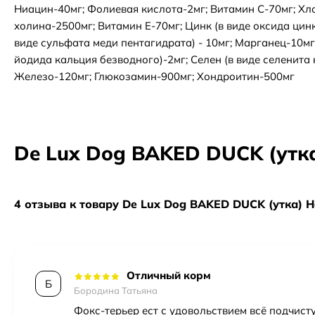
Ниацин-40мг; Фолиевая кислота-2мг; Витамин C-70мг; Хл
холина-2500мг; Витамин Е-70мг; Цинк (в виде оксида цинк
виде сульфата меди пентагидрата) - 10мг; Марганец-10мг;
йодида кальция безводного)-2мг; Селен (в виде селенита 
Железо-120мг; Глюкозамин-900мг; Хондроитин-500мг
De Lux Dog BAKED DUCK (утка)
4 отзыва к товару De Lux Dog BAKED DUCK (утка) Hol
Отличный корм
Б
Бородина Татьяна
Фокс-терьер ест с удовольствием всё подчист