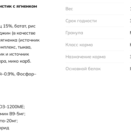
стик с ягненком
Вес
Срок годности
 15%, батат, рис
Гранула
джин (в качестве
 ягненка (источник
Класс корма
мплекс, тыква,
ик и источник
Назначение корма
ра, мико карб.
Основной белок
й–0.9%, Фосфор–
 D3-1200МЕ;
мин В9-5мг;
та-20мг;
орид