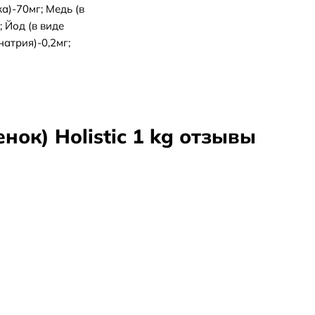
а)-70мг; Медь (в
 Йод (в виде
натрия)-0,2мг;
ок) Holistic 1 kg отзывы