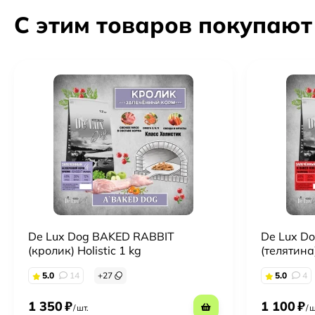
С этим товаров покупают
De Lux Dog BAKED RABBIT
De Lux D
(кролик) Holistic 1 kg
(телятина)
5.0
14
+
27
5.0
4
1 350
₽
1 100
₽
/
шт.
/
ш