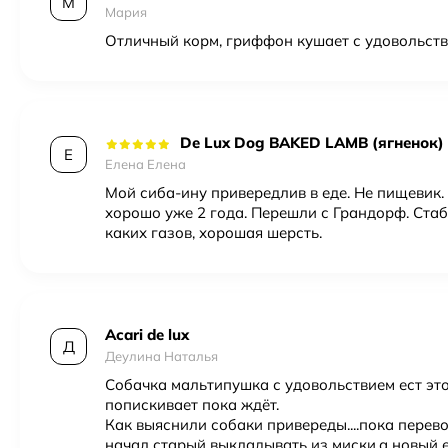
М
Мария
Отличный корм, гриффон кушает с удовольст
De Lux Dog BAKED LAMB (ягненок) H
Е
Елена Елена
Мой сиба-ину привередлив в еде. Не пищевик. 
хорошо уже 2 года. Перешли с Грандорф. Стаб
каких газов, хорошая шерсть.
Acari de lux
Д
Деулина Наталья
Собачка мальтипушка с удовольствием ест эт
попискивает пока ждёт.
Как выяснили собаки привереды....пока перев
начал старый выкладывать из миски,а новый е