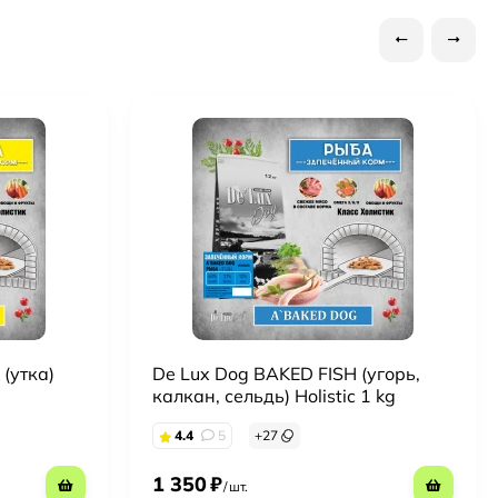
(утка)
De Lux Dog BAKED FISH (угорь,
калкан, сельдь) Holistic 1 kg
4.4
5
+
27
1 350
₽
/
шт.