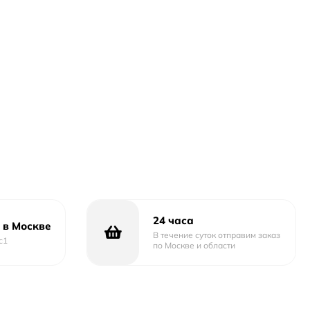
24 часа
 в Москве
В течение суток отправим заказ
с1
по Москве и области