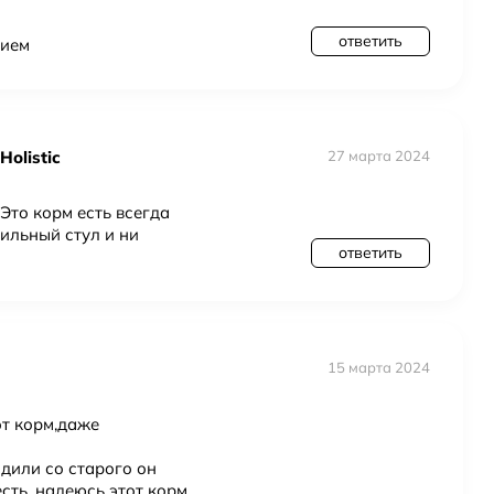
ответить
вием
olistic
27 марта 2024
Это корм есть всегда
ильный стул и ни
ответить
15 марта 2024
от корм,даже
одили со старого он
сть. надеюсь этот корм