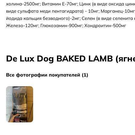
холина-2500мг; Витамин Е-70мг; Цинк (в виде оксида цинк
виде сульфата меди пентагидрата) - 10мг; Марганец-10мг;
йодида кальция безводного)-2мг; Селен (в виде селенита 
Железо-120мг; Глюкозамин-900мг; Хондроитин-500мг
De Lux Dog BAKED LAMB (ягнен
Все фотографии покупателей (1)