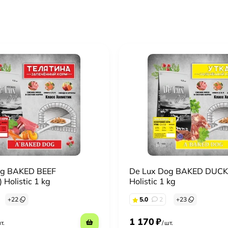
og BAKED BEEF
De Lux Dog BAKED DUCK 
 Holistic 1 kg
Holistic 1 kg
+
22
5.0
2
+
23
1 170
₽
т.
/
шт.