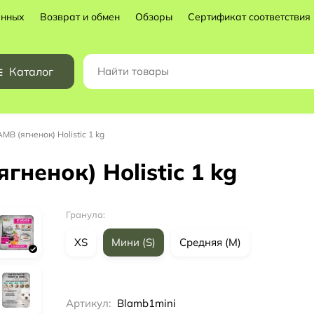
анных
Возврат и обмен
Обзоры
Сертификат соответствия
Каталог
B (ягненок) Holistic 1 kg
ненок) Holistic 1 kg
Гранула:
XS
Мини (S)
Средняя (M)
Артикул:
Blamb1mini