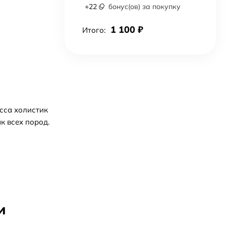
+
22
бонус(ов) за покупку
1 100
₽
Итого:
сса холистик
к всех пород.
и