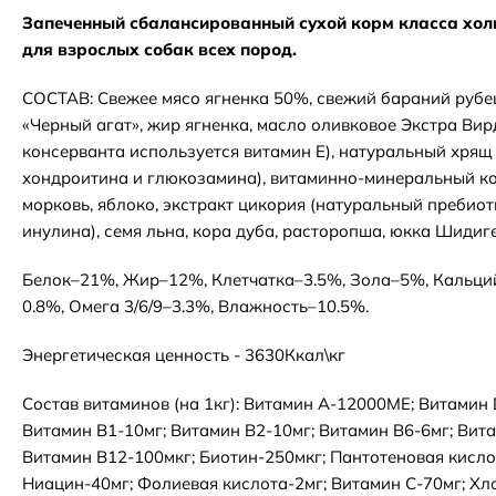
Запеченный сбалансированный сухой корм класса холи
для взрослых собак всех пород.
СОСТАВ: Свежее мясо ягненка 50%, свежий бараний рубец
«Черный агат», жир ягненка, масло оливковое Экстра Вир
консерванта используется витамин Е), натуральный хрящ
хондроитина и глюкозамина), витаминно-минеральный ко
морковь, яблоко, экстракт цикория (натуральный пребиот
инулина), семя льна, кора дуба, расторопша, юкка Шидиге
Белок–21%, Жир–12%, Клетчатка–3.5%, Зола–5%, Кальци
0.8%, Омега 3/6/9–3.3%, Влажность–10.5%.
Энергетическая ценность - 3630Ккал\кг
Состав витаминов (на 1кг): Витамин А-12000МЕ; Витамин
Витамин В1-10мг; Витамин В2-10мг; Витамин В6-6мг; Вита
Витамин В12-100мкг; Биотин-250мкг; Пантотеновая кисло
Ниацин-40мг; Фолиевая кислота-2мг; Витамин C-70мг; Хл