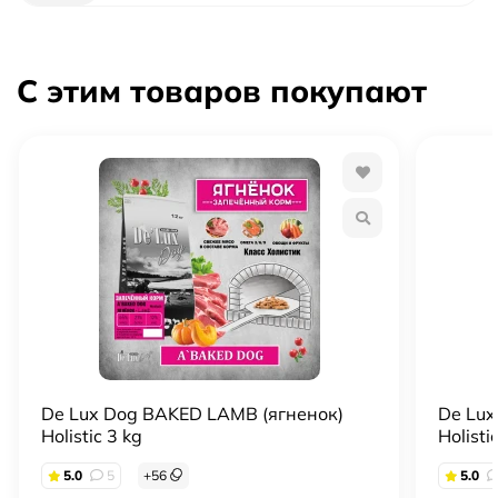
С этим товаров покупают
De Lux Dog BAKED LAMB (ягненок)
De Lux
Holistic 3 kg
Holisti
5.0
5
+
56
5.0