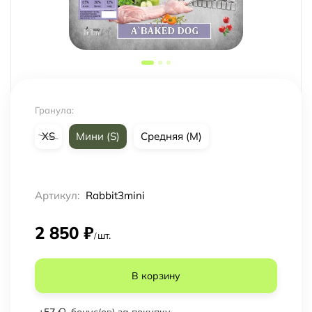
Гранула:
XS
Мини (S)
Средняя (M)
Артикул:
Rabbit3mini
2 850
₽
шт.
/
В корзину