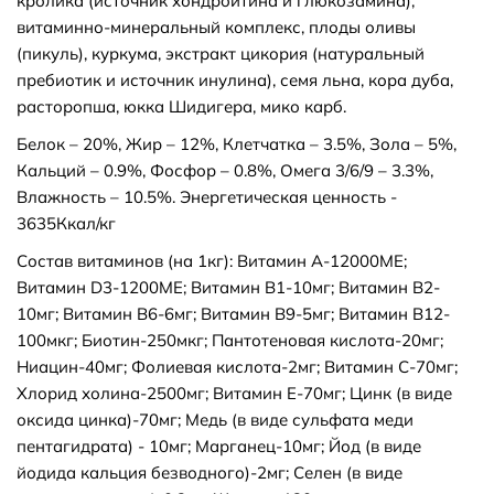
кролика (источник хондроитина и глюкозамина),
витаминно-минеральный комплекс, плоды оливы
(пикуль), куркума, экстракт цикория (натуральный
пребиотик и источник инулина), семя льна, кора дуба,
расторопша, юкка Шидигера, мико карб.
Белок – 20%, Жир – 12%, Клетчатка – 3.5%, Зола – 5%,
Кальций – 0.9%, Фосфор – 0.8%, Омега 3/6/9 – 3.3%,
Влажность – 10.5%. Энергетическая ценность -
3635Ккал/кг
Состав витаминов (на 1кг): Витамин А-12000МЕ;
Витамин D3-1200МЕ; Витамин В1-10мг; Витамин В2-
10мг; Витамин В6-6мг; Витамин В9-5мг; Витамин В12-
100мкг; Биотин-250мкг; Пантотеновая кислота-20мг;
Ниацин-40мг; Фолиевая кислота-2мг; Витамин C-70мг;
Хлорид холина-2500мг; Витамин Е-70мг; Цинк (в виде
оксида цинка)-70мг; Медь (в виде сульфата меди
пентагидрата) - 10мг; Марганец-10мг; Йод (в виде
йодида кальция безводного)-2мг; Селен (в виде