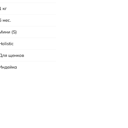
1 кг
6 мес.
Мини (S)
Holistic
Для щенков
Индейка