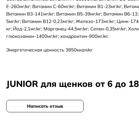
Е-260мг/кг; Витамин С-60мг/кг; Витамин В1-23мг/кг; Витам
Витамин В3-141мг/кг; Витамин В5-39мг/кг; Витамин В6-13,
5мг/кг; Витамин В12-0,23мг/кг; Железо-173мг/кг; Цинк-174
кг; Йод-2,1мг/кг; Марганец-44,5мг/кг; Селен-0,35мг/кг; Хол
глюкозамин-1400мг/кг; хондроитин-900мг/кг.
Энергетическая ценность 3850ккал/кг
JUNIOR для щенков от 6 до 18
Написать отзыв