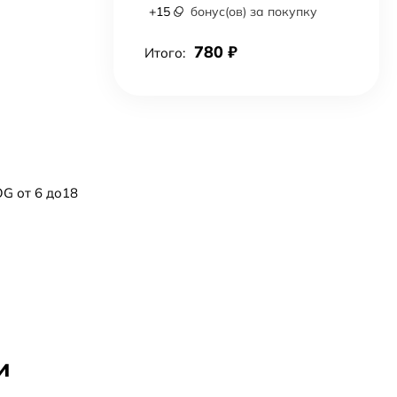
+
15
бонус(ов) за покупку
780
₽
Итого:
G от 6 до18
и