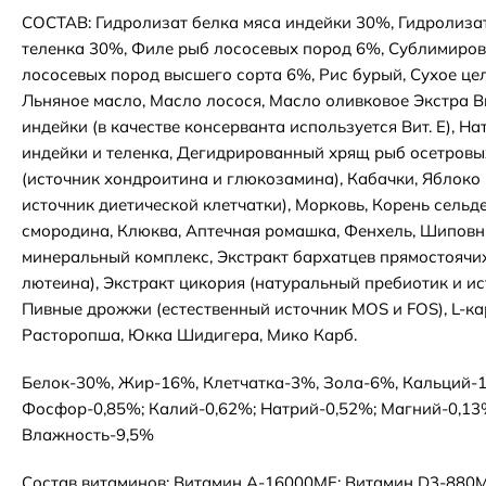
СОСТАВ: Гидролизат белка мяса индейки 30%, Гидролиза
теленка 30%, Филе рыб лососевых пород 6%, Сублимиро
лососевых пород высшего сорта 6%, Рис бурый, Сухое цел
Льняное масло, Масло лосося, Масло оливковое Экстра 
индейки (в качестве консерванта используется Вит. E), Н
индейки и теленка, Дегидрированный хрящ рыб осетровы
(источник хондроитина и глюкозамина), Кабачки, Яблоко
источник диетической клетчатки), Морковь, Корень сельд
смородина, Клюква, Аптечная ромашка, Фенхель, Шиповн
минеральный комплекс, Экстракт бархатцев прямостоячих
лютеина), Экстракт цикория (натуральный пребиотик и ис
Пивные дрожжи (естественный источник MOS и FOS), L-ка
Расторопша, Юкка Шидигера, Мико Карб.
Белок-30%, Жир-16%, Клетчатка-3%, Зола-6%, Кальций-1
Фосфор-0,85%; Калий-0,62%; Натрий-0,52%; Магний-0,13%
Влажность-9,5%
Состав витаминов: Витамин А-16000МЕ; Витамин D3-880М