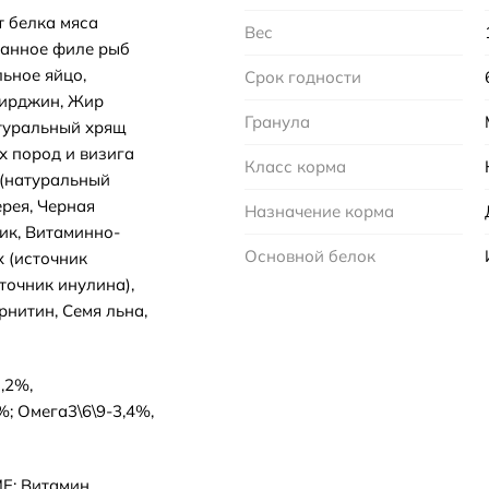
т белка мяса
Вес
ванное филе рыб
ьное яйцо,
Срок годности
Вирджин, Жир
Гранула
атуральный хрящ
х пород и визига
Класс корма
 (натуральный
ерея, Черная
Назначение корма
ик, Витаминно-
Основной белок
 (источник
точник инулина),
рнитин, Семя льна,
,2%,
; Омега3\6\9-3,4%,
Е; Витамин