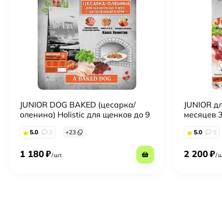
JUNIOR DOG BAKED (цесарка/
JUNIOR дл
оленина) Holistic для щенков до 9
месяцев 3
месяцев 1 kg
5.0
2
+
23
5.0
5
1 180
₽
2 200
₽
/
шт.
/
ш