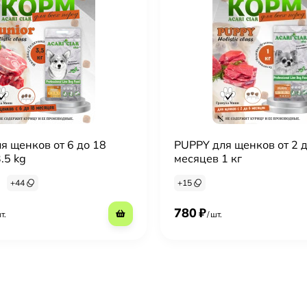
я щенков от 6 до 18
PUPPY для щенков от 2 д
.5 kg
месяцев 1 кг
+
44
+
15
780
₽
т.
/
шт.