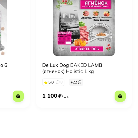
о 6
De Lux Dog BAKED LAMB
(ягненок) Holistic 1 kg
5.0
8
+
22
1 100
₽
/
шт.