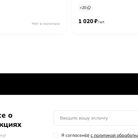
+
20
1 020
₽
/
шт.
Нет в наличии
се о
акциях
кy!
Я согласен(a)
с политикой обработ