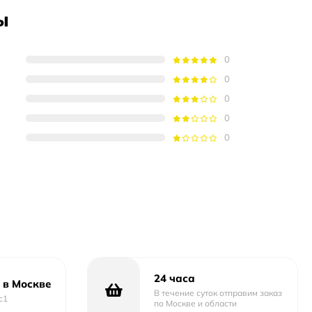
ы
0
0
0
0
0
24 часа
 в Москве
В течение суток отправим заказ
с1
по Москве и области