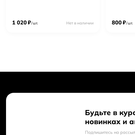
1 020
₽
800
₽
Нет в наличии
/
шт.
/
шт.
Будьте в кур
новинках и 
Подпишитесь на рассыл