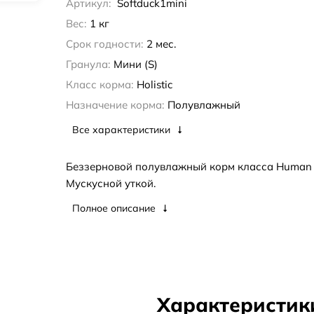
Артикул:
Softduck1mini
Вес:
1 кг
Срок годности:
2 мес.
Гранула:
Мини (S)
Класс корма:
Holistic
Назначение корма:
Полувлажный
Все характеристики
Беззерновой полувла­жный корм класса Hum­an 
Мускусной уткой.
Полное описание
Характеристик