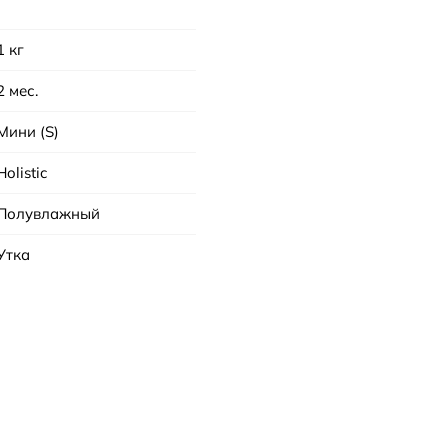
1 кг
2 мес.
Мини (S)
Holistic
Полувлажный
Утка