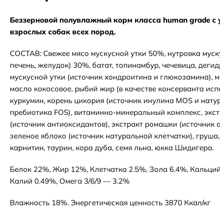
Беззерновой полувлажный корм класса human grade с 
взрослых собак всех пород.
СОСТАВ: Свежее мясо мускусной утки 50%, нутровка муску
печень, желудок) 30%, батат, топинамбур, чечевица, дег
мускусной утки (источник хондроитина и глюкозамина), м
масло кокосовое, рыбий жир (в качестве консерванта испо
куркумин, корень цикория (источник инулина MOS и нату
пребиотика FOS), витаминно-минеральный комплекс, экст
(источник антиоксидантов), экстракт ромашки (источник 
зеленое яблоко (источник натуральной клетчатки), груша, 
карнитин, таурин, кора дуба, семя льна, юкка Шидигера.
Белок 22%, Жир 12%, Клетчатка 2.5%, Зола 6.4%, Кальци
Калий 0.49%, Омега 3/6/9 — 3.2%
Влажность 18%. Энергетическая ценность 3870 Ккал/кг