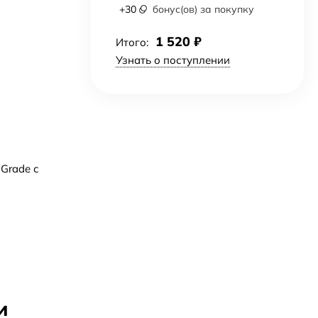
+
30
бонус(ов) за покупку
1 520
₽
Итого:
Узнать о поступлении
Grade с
и