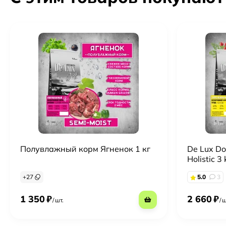
Полувлажный корм Ягненок 1 кг
De Lux D
Holistic 3 
+
27
5.0
3
1 350
₽
2 660
₽
/
шт.
/
ш