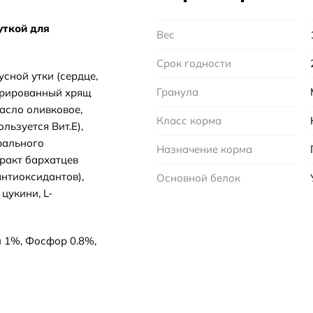
уткой для
Вес
Срок годности
сной утки (сердце,
Гранула
идрированный хрящ
асло оливковое,
Класс корма
льзуется Вит.Е),
рального
Назначение корма
ракт бархатцев
антиоксидантов),
Основной белок
цукини, L-
й 1%, Фосфор 0.8%,