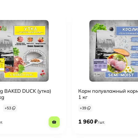
og BAKED DUCK (утка)
Корм полувлажный кор
kg
1 кг
+
53
+
39
1 960
₽
т.
/
шт.