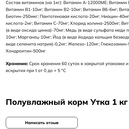
Состав витаминов (на 1кг): Витамин А-12000МЕ; Витамин
Витамин В1-10мг; Витамин В2-10мг; Витамин В6-6мг; Вит
Биотин-250мкг; Пантотеновая кислота-20мг; Ниацин-40м
кислота-2мг; Витамин C-70мг; Хлорид холина-2500мг; Ви
(в виде оксида цинка)-70мг; Медь (в виде сульфата меди п
10мг; Марганец-10мг; Йод (в виде йодида кальция безводн
виде селенита натрия)-0,2мг; Железо-120мг; Глюкозамин-
Хондроитин-500мг
Хранение:
Срок хранения 60 суток в закрытой упаковке и
вскрытия при t от 0 до + 5 °C
Полувлажный корм Утка 1 кг
Написать отзыв