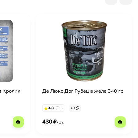
м Кролик
Де Люкс Дог Рубец в желе 340 гр
4.8
5
+
8
430
₽
/
шт.