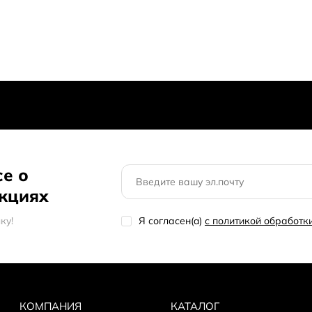
се о
акциях
кy!
Я согласен(a)
с политикой обработ
КОМПАНИЯ
КАТАЛОГ