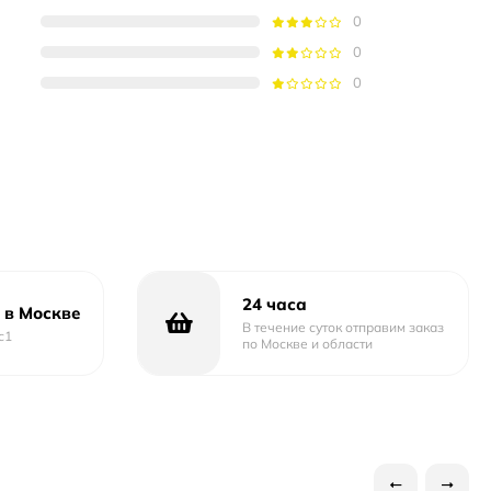
0
0
0
24 часа
 в Москве
В течение суток отправим заказ
с1
по Москве и области